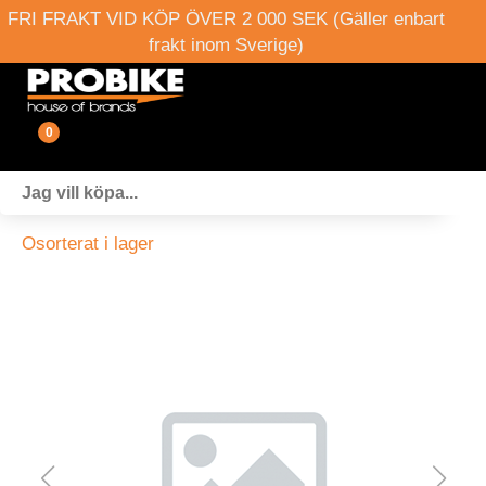
FRI FRAKT VID KÖP ÖVER 2 000 SEK (Gäller enbart
frakt inom Sverige)
0
Fordon
Osorterat i lager
Verkstad
Webshop
Boka provkörning
Events
Om oss