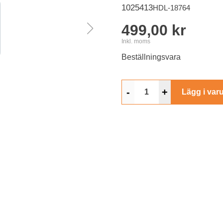
1025413
HDL-18764
499,00 kr
Inkl. moms
Beställningsvara
-
+
Lägg i var