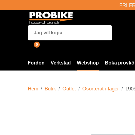
FRI FR
0
Fordon
Verkstad
Webshop
Boka provkö
Hem
Butik
Outlet
Osorterat i lager
190