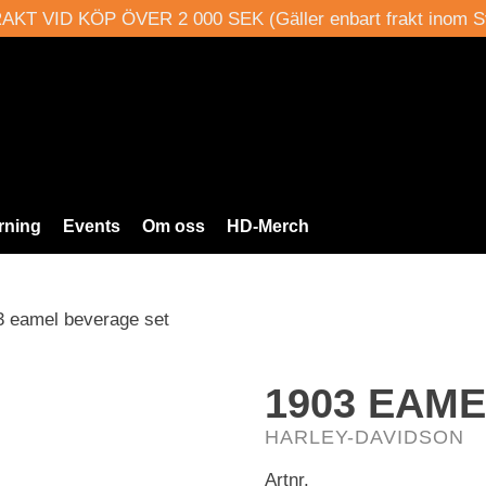
AKT VID KÖP ÖVER 2 000 SEK (Gäller enbart frakt inom S
rning
Events
Om oss
HD-Merch
3 eamel beverage set
1903 EAM
HARLEY-DAVIDSON
Artnr.