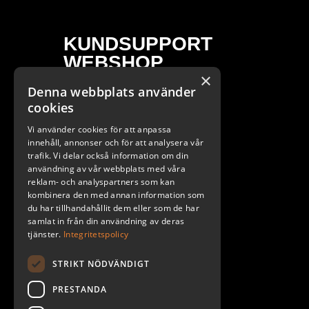
KUNDSUPPORT
WEBSHOP
×
Denna webbplats använder
ÖPPETTIDER
cookies
Måndag - Fredag / 9 - 17
Vi använder cookies för att anpassa
E-POST
innehåll, annonser och för att analysera vår
trafik. Vi delar också information om din
webshop@probike.se
användning av vår webbplats med våra
reklam- och analyspartners som kan
Ångra mitt köp
kombinera den med annan information som
du har tillhandahållit dem eller som de har
samlat in från din användning av deras
tjänster.
Integritetspolicy
STRIKT NÖDVÄNDIGT
PRESTANDA