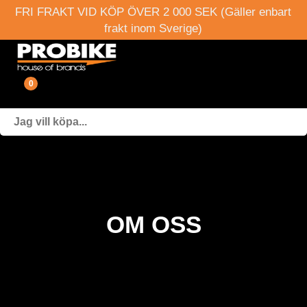
FRI FRAKT VID KÖP ÖVER 2 000 SEK (Gäller enbart
frakt inom Sverige)
0
Fordon
Verkstad
Webshop
OM OSS
Boka provkörning
Events
Om oss