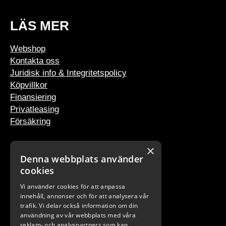
LÄS MER
Webshop
Kontakta oss
Juridisk info & Integritetspolicy
Köpvillkor
Finansiering
Privatleasing
Försäkring
×
Denna webbplats använder
VÅRA BUTIKER
cookies
Vi använder cookies för att anpassa
Stockholm
innehåll, annonser och för att analysera vår
Göteborg
trafik. Vi delar också information om din
Malmö
användning av vår webbplats med våra
reklam- och analyspartners som kan