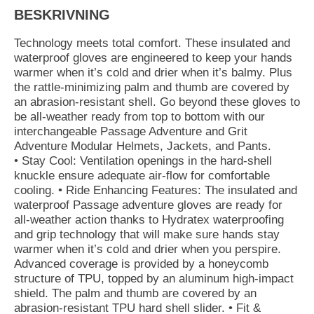
BESKRIVNING
Technology meets total comfort. These insulated and
waterproof gloves are engineered to keep your hands
warmer when it’s cold and drier when it’s balmy. Plus
the rattle-minimizing palm and thumb are covered by
an abrasion-resistant shell. Go beyond these gloves to
be all-weather ready from top to bottom with our
interchangeable Passage Adventure and Grit
Adventure Modular Helmets, Jackets, and Pants.
• Stay Cool: Ventilation openings in the hard-shell
knuckle ensure adequate air-flow for comfortable
cooling. • Ride Enhancing Features: The insulated and
waterproof Passage adventure gloves are ready for
all-weather action thanks to Hydratex waterproofing
and grip technology that will make sure hands stay
warmer when it’s cold and drier when you perspire.
Advanced coverage is provided by a honeycomb
structure of TPU, topped by an aluminum high-impact
shield. The palm and thumb are covered by an
abrasion-resistant TPU hard shell slider. • Fit &