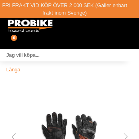
FRI FRAKT VID KÖP ÖVER 2 000 SEK (Gäller enbart
frakt inom Sverige)
0
Fordon
Långa
Verkstad
Webshop
Boka provkörning
Events
Om oss