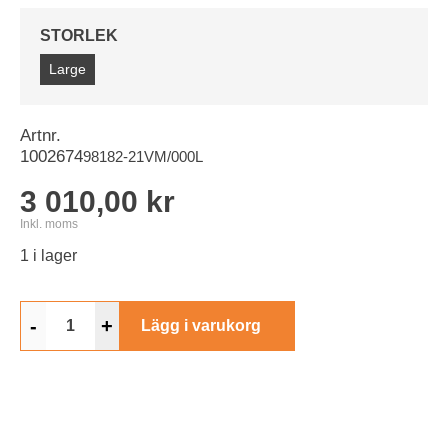
STORLEK
Large
Artnr.
1002674
98182-21VM/000L
3 010,00 kr
Inkl. moms
1 i lager
-
+
Lägg i varukorg