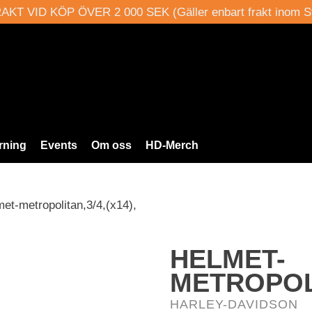
AKT VID KÖP ÖVER 2 000 SEK (Gäller enbart frakt inom S
rning
Events
Om oss
HD-Merch
et-metropolitan,3/4,(x14),
HELMET-
METROPOLI
HARLEY-DAVIDSON