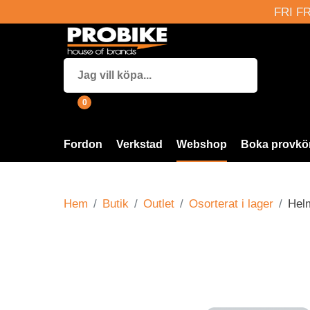
FRI FR
0
Fordon
Verkstad
Webshop
Boka provkö
Hem
Butik
Outlet
Osorterat i lager
Helm