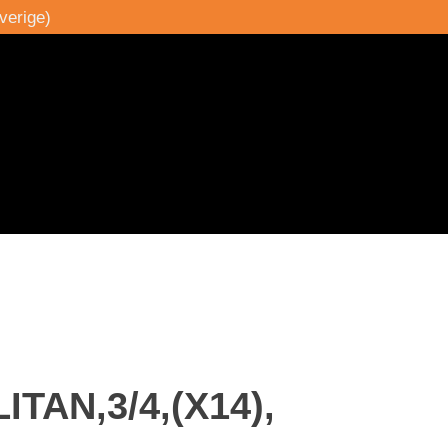
verige)
TAN,3/4,(X14),