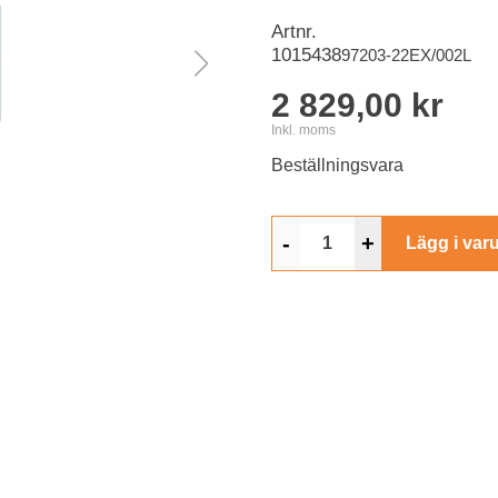
Artnr.
1015438
97203-22EX/002L
2 829,00 kr
Inkl. moms
Beställningsvara
-
+
Lägg i var