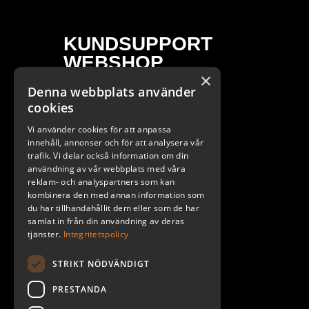
KUNDSUPPORT
WEBSHOP
×
Denna webbplats använder
ÖPPETTIDER
cookies
Måndag - Fredag / 9 - 17
Vi använder cookies för att anpassa
E-POST
innehåll, annonser och för att analysera vår
trafik. Vi delar också information om din
webshop@probike.se
användning av vår webbplats med våra
reklam- och analyspartners som kan
Ångra mitt köp
kombinera den med annan information som
du har tillhandahållit dem eller som de har
samlat in från din användning av deras
tjänster.
Integritetspolicy
STRIKT NÖDVÄNDIGT
PRESTANDA