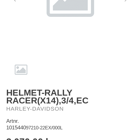
HD-Merch
HELMET-RALLY
RACER(X14),3/4,EC
HARLEY-DAVIDSON
Artnr.
1015440
97210-22EX/000L