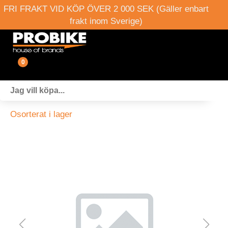
FRI FRAKT VID KÖP ÖVER 2 000 SEK (Gäller enbart
frakt inom Sverige)
0
Fordon
Osorterat i lager
Verkstad
Webshop
Boka provkörning
Events
Om oss