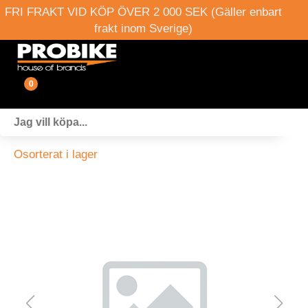
FRI FRAKT VID KÖP ÖVER 2 000 SEK (Gäller enbart
frakt inom Sverige)
0
Fordon
Osorterat i lager
Verkstad
Webshop
Boka provkörning
Events
Om oss