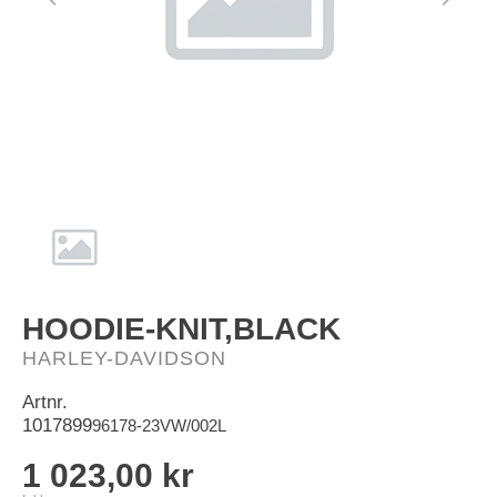
HD-Merch
HOODIE-KNIT,BLACK
HARLEY-DAVIDSON
Artnr.
1017899
96178-23VW/002L
1 023,00 kr