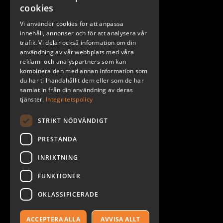
Stockholm
cookies
Göteborg
Vi använder cookies för att anpassa
Malmö
innehåll, annonser och för att analysera vår
trafik. Vi delar också information om din
användning av vår webbplats med våra
reklam- och analyspartners som kan
kombinera den med annan information som
du har tillhandahållit dem eller som de har
samlat in från din användning av deras
tjänster.
Integritetspolicy
STRIKT NÖDVÄNDIGT
PRESTANDA
INRIKTNING
2026. ALL RIGHTS RESERVED.
FUNKTIONER
POWERED BY EMPORI CMS
OKLASSIFICERADE
ACCEPTERA ALLA
AVVISA ALLT