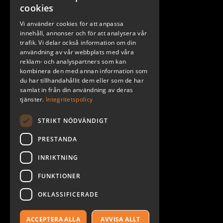
Stockholm
cookies
Göteborg
Vi använder cookies för att anpassa
Malmö
innehåll, annonser och för att analysera vår
trafik. Vi delar också information om din
användning av vår webbplats med våra
reklam- och analyspartners som kan
kombinera den med annan information som
du har tillhandahållit dem eller som de har
samlat in från din användning av deras
tjänster.
Integritetspolicy
STRIKT NÖDVÄNDIGT
PRESTANDA
INRIKTNING
2026. ALL RIGHTS RESERVED.
FUNKTIONER
POWERED BY EMPORI CMS
OKLASSIFICERADE
ACCEPTERA ALLA
AVVISA ALLT