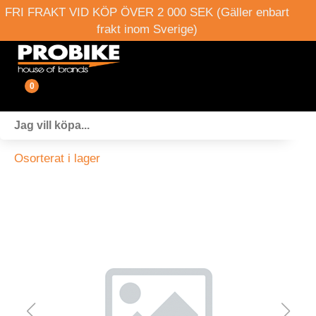
FRI FRAKT VID KÖP ÖVER 2 000 SEK (Gäller enbart
frakt inom Sverige)
0
Fordon
Osorterat i lager
Verkstad
Webshop
Boka provkörning
Events
Om oss