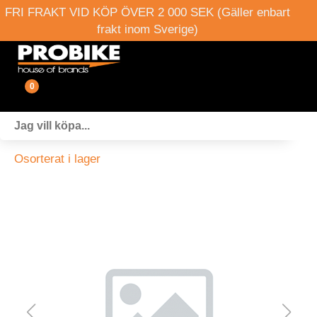
FRI FRAKT VID KÖP ÖVER 2 000 SEK (Gäller enbart
frakt inom Sverige)
0
Fordon
Osorterat i lager
Verkstad
Webshop
Boka provkörning
Events
Om oss