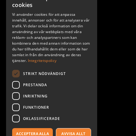
Stockholm
cookies
Göteborg
Vi använder cookies för att anpassa
Malmö
innehåll, annonser och för att analysera vår
trafik. Vi delar också information om din
användning av vår webbplats med våra
reklam- och analyspartners som kan
kombinera den med annan information som
du har tillhandahållit dem eller som de har
samlat in från din användning av deras
tjänster.
Integritetspolicy
STRIKT NÖDVÄNDIGT
PRESTANDA
INRIKTNING
2026. ALL RIGHTS RESERVED.
FUNKTIONER
POWERED BY EMPORI CMS
OKLASSIFICERADE
ACCEPTERA ALLA
AVVISA ALLT