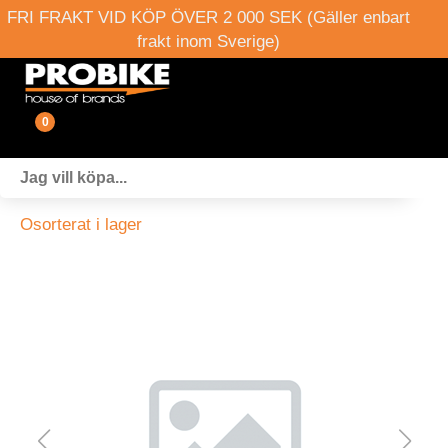
FRI FRAKT VID KÖP ÖVER 2 000 SEK (Gäller enbart
frakt inom Sverige)
0
Fordon
Osorterat i lager
Verkstad
Webshop
Boka provkörning
Events
Om oss