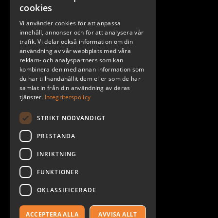
Stockholm
cookies
Göteborg
Vi använder cookies för att anpassa
Malmö
innehåll, annonser och för att analysera vår
trafik. Vi delar också information om din
användning av vår webbplats med våra
reklam- och analyspartners som kan
kombinera den med annan information som
du har tillhandahållit dem eller som de har
samlat in från din användning av deras
tjänster.
Integritetspolicy
STRIKT NÖDVÄNDIGT
PRESTANDA
INRIKTNING
2026. ALL RIGHTS RESERVED.
FUNKTIONER
POWERED BY EMPORI CMS
OKLASSIFICERADE
ACCEPTERA ALLA
AVVISA ALLT