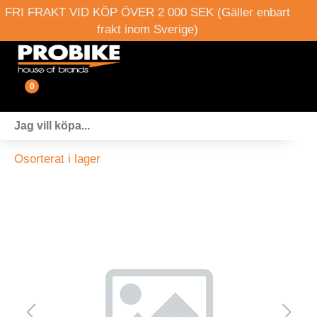
FRI FRAKT VID KÖP ÖVER 2 000 SEK (Gäller enbart
frakt inom Sverige)
0
Fordon
Osorterat i lager
Verkstad
Webshop
Boka provkörning
Events
Om oss