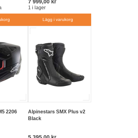
7 999,00 kr
a
1 i lager
ukorg
Lägg i varukorg
M5 2206
Alpinestars SMX Plus v2
Black
5 395,00 kr