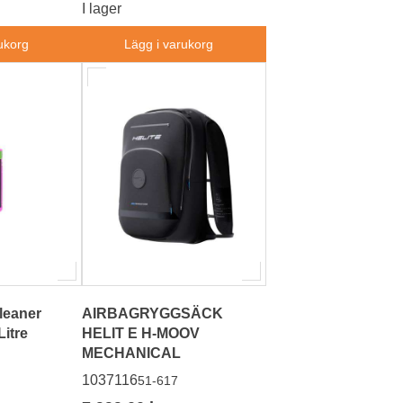
I lager
ukorg
Lägg i varukorg
leaner
AIRBAGRYGGSÄCK
Litre
HELIT E H-MOOV
MECHANICAL
1037116
51-617