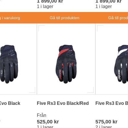
r
1 899,00 kr
1 899,00 kr
1 i lager
1 i lager
 i varukorg
Gå till produkten
Gå till pro
Evo Black
Five Rs3 Evo Black/Red
Five Rs3 Evo B
Från
r
525,00 kr
575,00 kr
1 i lager
2 i lager