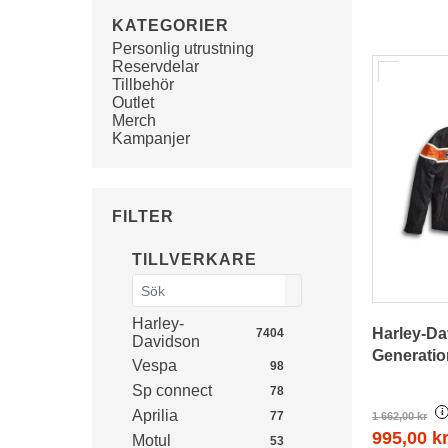
KATEGORIER
Personlig utrustning
Reservdelar
Tillbehör
Outlet
Merch
Kampanjer
FILTER
TILLVERKARE
Harley-
Harley-D
7404
Davidson
Generatio
Vespa
98
Sp connect
78
i
Aprilia
77
1 662,00 kr
995,00 k
Motul
53