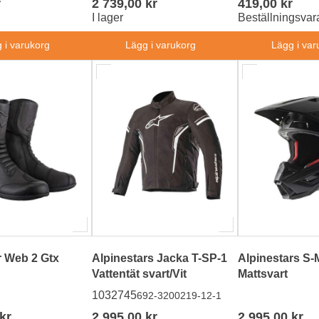
r
2 739,00 kr
419,00 kr
I lager
Beställningsvar
 i varukorg
Lägg i varukorg
Lägg i var
r Web 2 Gtx
Alpinestars Jacka T-SP-1
Alpinestars S-
Vattentät svart/Vit
Mattsvart
1032745
692-3200219-12-1
kr
2 995,00 kr
2 995,00 kr