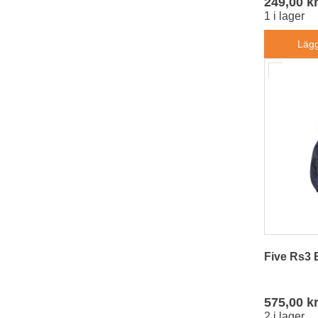
2
249,00 k
1 i lager
32/29
3
32/30
6
Lägg
32/32
8
32/34
4
32/36
5
34/32
5
36/32
4
36/34
1
3
2
4
2
5
3
6
5
7
5
8
6
Five Rs3 
9
7
10
7
575,00 k
11
5
2 i lager