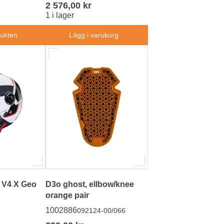
2 576,00 kr
1 i lager
dukten
Lägg i varukorg
 V4 X Geo
D3o ghost, ellbow/knee
orange pair
1002886
092124-00/066