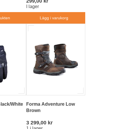
299,00 kr
I lager
dukten
Lägg i varukorg
lack/White
Forma Adventure Low
Brown
3 299,00 kr
1 i lager