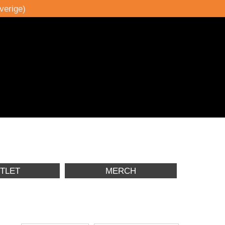
verige)
TLET
MERCH