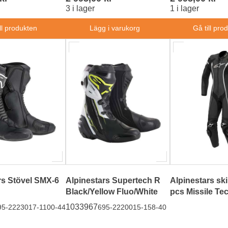
3 i lager
1 i lager
ll produkten
Lägg i varukorg
Gå till pro
rs Stövel SMX-6
Alpinestars Supertech R
Alpinestars ski
Black/Yellow Fluo/White
pcs Missile Te
1033967
95-2223017-1100-44
695-2220015-158-40