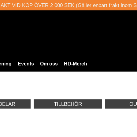
AKT VID KÖP ÖVER 2 000 SEK (Gäller enbart frakt inom S
rning
Events
Om oss
HD-Merch
DELAR
TILLBEHÖR
OU