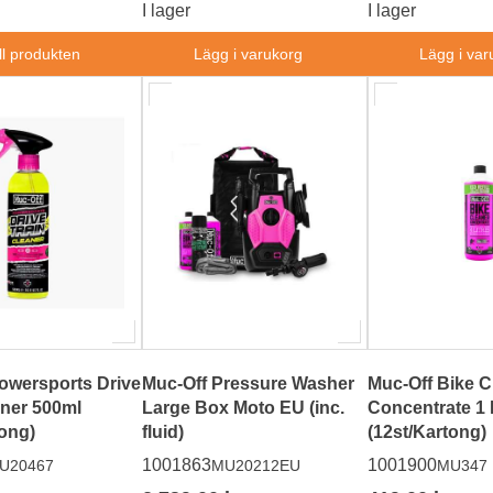
I lager
I lager
ll produkten
Lägg i varukorg
Lägg i var
owersports Drive
Muc-Off Pressure Washer
Muc-Off Bike C
aner 500ml
Large Box Moto EU (inc.
Concentrate 1 
tong)
fluid)
(12st/Kartong)
1001863
1001900
U20467
MU20212EU
MU347