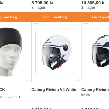
kr
5 795,00 kr
10 395,00 kr
2 i lager
1 i lager
 i varukorg
Lägg i varukorg
Gå till pro
CK
Caberg Riviera V4 White
Caberg Riviera
Italia
09350-00/001