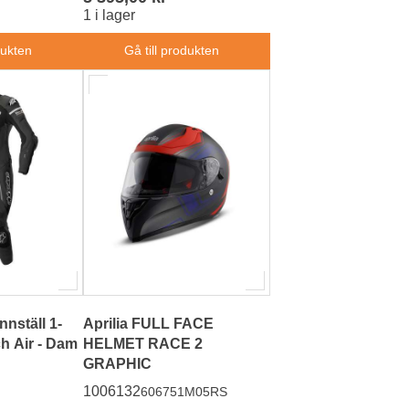
1 i lager
dukten
Gå till produkten
nnställ 1-
Aprilia FULL FACE
ch Air - Dam
HELMET RACE 2
GRAPHIC
1006132
606751M05RS