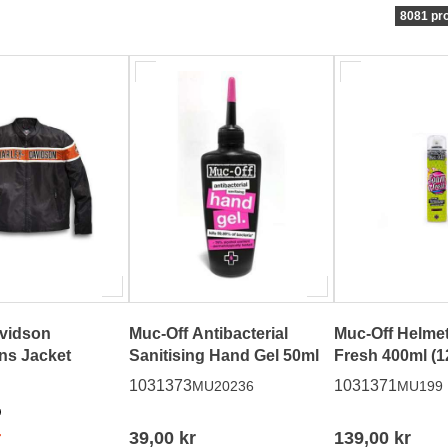
8081 pr
avidson
Muc-Off Antibacterial
Muc-Off Helme
ns Jacket
Sanitising Hand Gel 50ml
Fres
1031373
1031371
MU20236
MU199
r
39,00 kr
139,00 kr