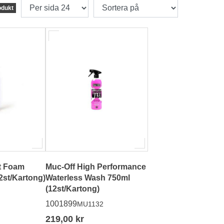
odukt
t Foam
Muc-Off High Performance
h 400ml (12st/Kartong)
Waterless Wash 750ml
(12st/Kartong)
1001899
MU1132
219,00 kr