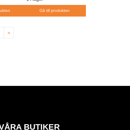
dukten
Gå till produkten
7
»
VÅRA BUTIKER