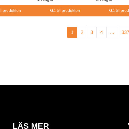
ll produkten
Gå till produkten
Gå till pro
1
2
3
4
...
33
LÄS MER