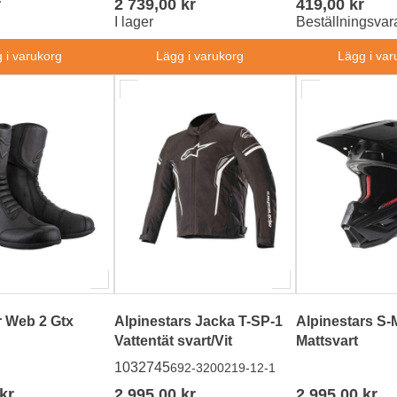
r
2 739,00 kr
419,00 kr
I lager
Beställningsvar
 i varukorg
Lägg i varukorg
Lägg i var
r Web 2 Gtx
Alpinestars Jacka T-SP-1
Alpinestars S-
Vattentät svart/Vit
Mattsvart
1032745
692-3200219-12-1
kr
2 995,00 kr
2 995,00 kr