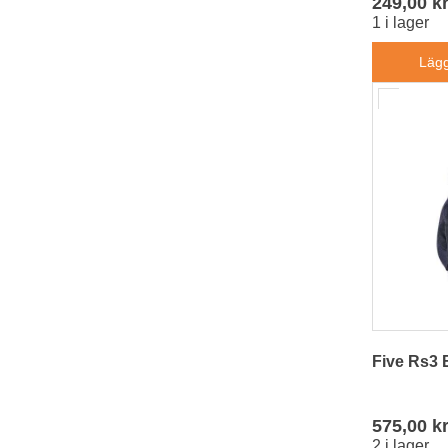
3
249,00 k
1 i lager
30/32
2
31/32
1
Lägg
32/26
3
32/27
3
32/28
2
32/29
3
32/30
6
32/32
8
32/34
4
32/36
5
34/32
5
36/32
4
36/34
1
3
2
Five Rs3 
4
2
5
3
575,00 k
6
5
2 i lager