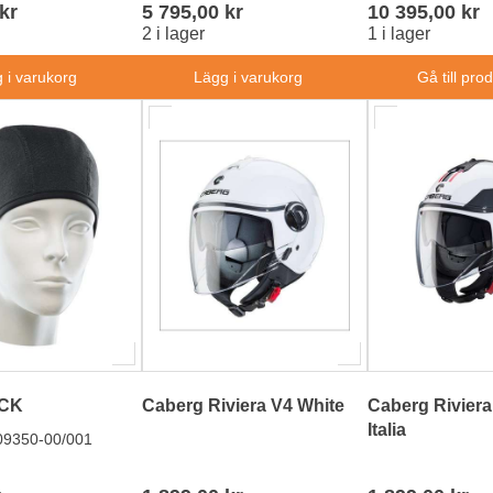
kr
5 795,00 kr
10 395,00 kr
2 i lager
1 i lager
 i varukorg
Lägg i varukorg
Gå till pro
CK
Caberg Riviera V4 White
Caberg Riviera
Italia
09350-00/001