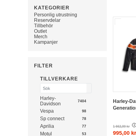
KATEGORIER
Personlig utrustning
Reservdelar
Tillbehör
Outlet
Merch
Kampanjer
FILTER
TILLVERKARE
Harley-
Harley-D
7404
Davidson
Generatio
Vespa
98
Sp connect
78
i
Aprilia
77
1 662,00 kr
995,00 k
Motul
53