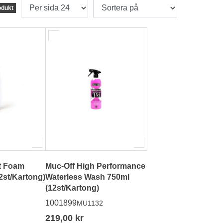
odukt
t Foam
Muc-Off High Performance
h 400ml (12st/Kartong)
Waterless Wash 750ml
(12st/Kartong)
1001899
MU1132
219,00 kr