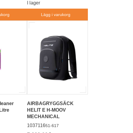
I lager
ukorg
Lägg i varukorg
leaner
AIRBAGRYGGSÄCK
Litre
HELIT E H-MOOV
MECHANICAL
1037116
51-617