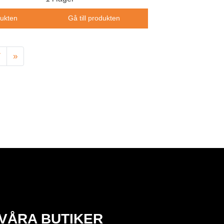
dukten
Gå till produkten
7
»
VÅRA BUTIKER