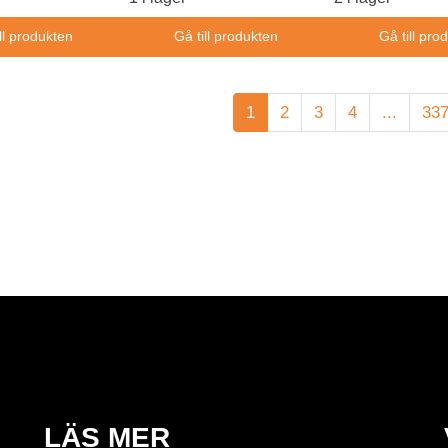
ll produkten
Gå till produkten
Gå till pro
1
2
3
4
...
33
LÄS MER