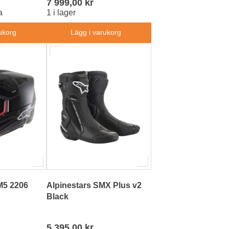
7 999,00 kr
a
1 i lager
ukorg
Lägg i varukorg
M5 2206
Alpinestars SMX Plus v2
Black
5 395,00 kr