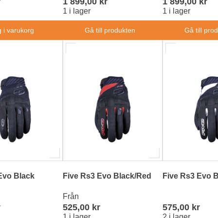
r
1 899,00 kr
1 899,00 kr
1 i lager
1 i lager
 i varukorg
Gå till produkten
Gå till pro
Evo Black
Five Rs3 Evo Black/Red
Five Rs3 Evo B
Från
r
525,00 kr
575,00 kr
1 i lager
2 i lager