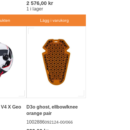
2 576,00 kr
1 i lager
dukten
Lägg i varukorg
 V4 X Geo
D3o ghost, ellbow/knee
orange pair
1002886
092124-00/066