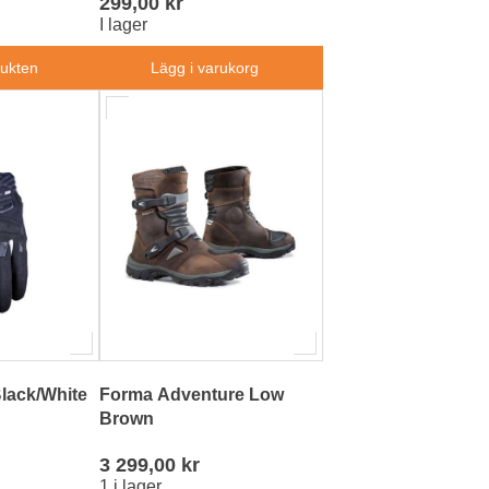
299,00 kr
I lager
dukten
Lägg i varukorg
lack/White
Forma Adventure Low
Brown
3 299,00 kr
1 i lager