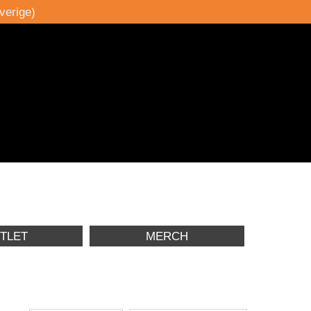
verige)
TLET
MERCH