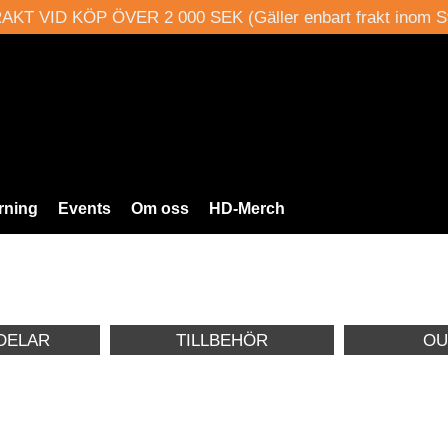
AKT VID KÖP ÖVER 2 000 SEK (Gäller enbart frakt inom S
rning
Events
Om oss
HD-Merch
DELAR
TILLBEHÖR
OU