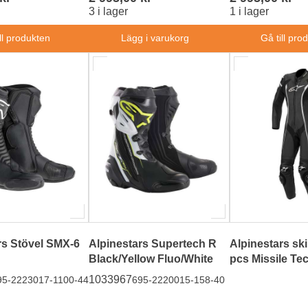
3 i lager
1 i lager
ll produkten
Lägg i varukorg
Gå till pro
rs Stövel SMX-6
Alpinestars Supertech R
Alpinestars ski
Black/Yellow Fluo/White
pcs Missile Te
1033967
95-2223017-1100-44
695-2220015-158-40