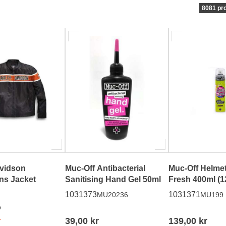
8081 pr
avidson
Muc-Off Antibacterial
Muc-Off Helme
ns Jacket
Sanitising Hand Gel 50ml
Fres
1031373
1031371
MU20236
MU199
r
39,00 kr
139,00 kr