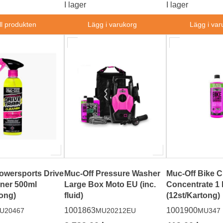
I lager
I lager
ll produkten
Lägg i varukorg
Lägg i var
owersports Drive
Muc-Off Pressure Washer
Muc-Off Bike C
aner 500ml
Large Box Moto EU (inc.
Concentrate 1 
tong)
fluid)
(12st/Kartong)
1001863
1001900
U20467
MU20212EU
MU347