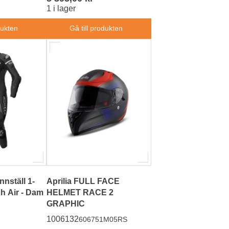
1 i lager
dukten
Gå till produkten
nnställ 1-
Aprilia FULL FACE
ch Air - Dam
HELMET RACE 2
GRAPHIC
1006132
606751M05RS