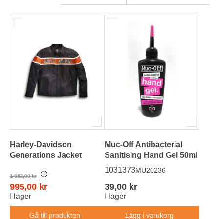
HD-Merch
Harley-Davidson
Muc-Off Antibacterial
Generations Jacket
Sanitising Hand Gel 50ml
1031373
MU20236
i
1 662,00 kr
995,00 kr
39,00 kr
I lager
I lager
Gå till produkten
Lägg i varukorg