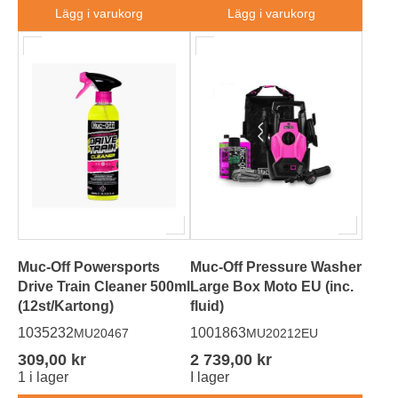
Lägg i varukorg
Lägg i varukorg
Muc-Off Powersports
Muc-Off Pressure Washer
Drive Train Cleaner 500ml
Large Box Moto EU (inc.
(12st/Kartong)
fluid)
1035232
1001863
MU20467
MU20212EU
309,00 kr
2 739,00 kr
1 i lager
I lager