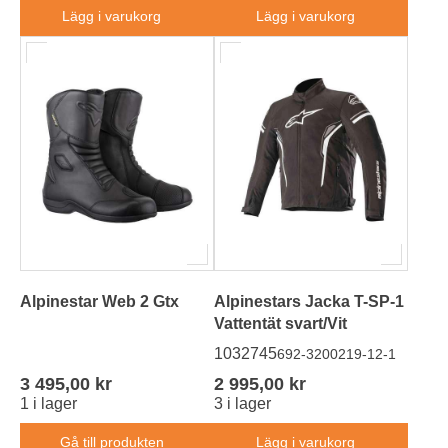
Lägg i varukorg
Lägg i varukorg
Alpinestar Web 2 Gtx
Alpinestars Jacka T-SP-1
Vattentät svart/Vit
1032745
692-3200219-12-1
3 495,00 kr
2 995,00 kr
1 i lager
3 i lager
Gå till produkten
Lägg i varukorg