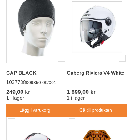
CAP BLACK
Caberg Riviera V4 White
1037738
009350-00/001
249,00 kr
1 899,00 kr
1 i lager
1 i lager
Lägg i varukorg
Gå till produkten