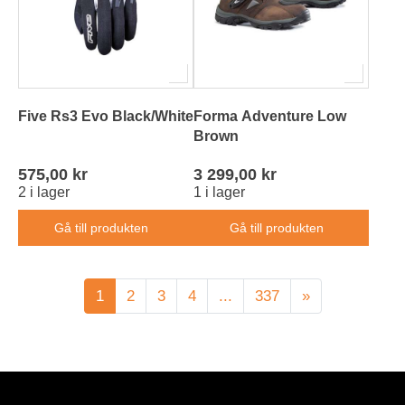
Five Rs3 Evo Black/White
Forma Adventure Low
Brown
575,00 kr
3 299,00 kr
2 i lager
1 i lager
Gå till produkten
Gå till produkten
1
2
3
4
...
337
»