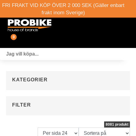
FRI FRAKT VID KÖP ÖVER 2 000 SEK (Gäller enbart
frakt inom Sverige)
0
Fordon
Verkstad
KATEGORIER
Webshop
Boka provkörning
FILTER
Events
8081 produkt
Om oss