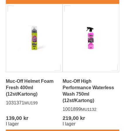
Muc-Off Helmet Foam
Muc-Off High
Fresh 400ml
Performance Waterless
(12st/Kartong)
Wash 750ml
(12st/Kartong)
1031371
MU199
1001899
MU1132
139,00 kr
219,00 kr
I lager
I lager