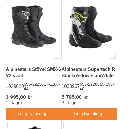
Alpinestars Stövel SMX-6
Alpinestars Supertech R
V2 svart
Black/Yellow Fluo/White
695-2223017-1100-
695-2220015-158-
1029020
1033967
44
40
3 995,00 kr
5 795,00 kr
1 i lager
2 i lager
Lägg i varukorg
Lägg i varukorg