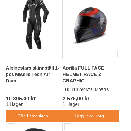
Alpinestars skinnställ 1-
Aprilia FULL FACE
pcs Missile Tech Air -
HELMET RACE 2
Dam
GRAPHIC
1006132
606751M05RS
10 395,00 kr
2 576,00 kr
1 i lager
1 i lager
Gå till produkten
Lägg i varukorg