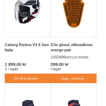
Caberg Riviera V4 X Geo
D3o ghost, ellbow/knee
Italia
orange pair
1002886
092124-00/066
1 899,00 kr
299,00 kr
1 i lager
I lager
Gå till produkten
Lägg i varukorg