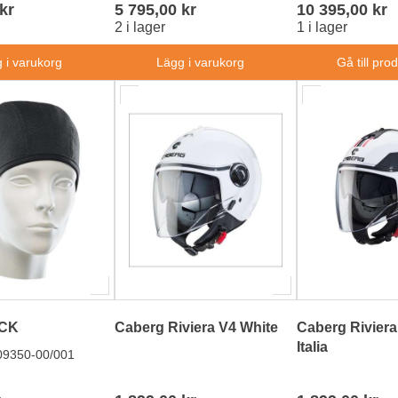
kr
5 795,00 kr
10 395,00 kr
2 i lager
1 i lager
 i varukorg
Lägg i varukorg
Gå till pro
CK
Caberg Riviera V4 White
Caberg Riviera
Italia
09350-00/001