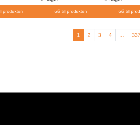
ll produkten
Gå till produkten
Gå till pro
1
2
3
4
...
33
LÄS MER