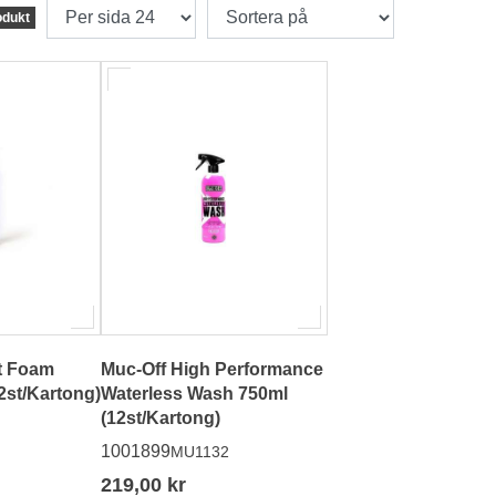
odukt
t Foam
Muc-Off High Performance
h 400ml (12st/Kartong)
Waterless Wash 750ml
(12st/Kartong)
1001899
MU1132
219,00 kr