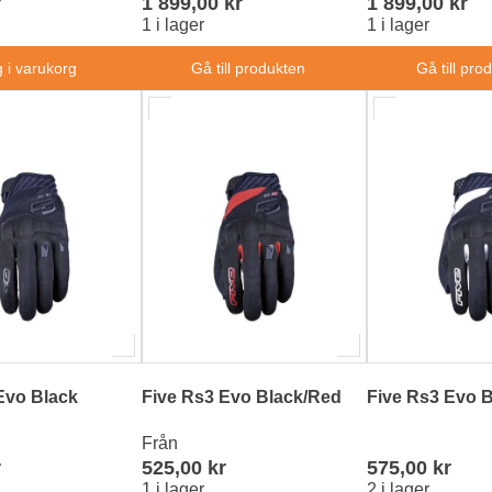
r
1 899,00 kr
1 899,00 kr
1 i lager
1 i lager
 i varukorg
Gå till produkten
Gå till pro
Evo Black
Five Rs3 Evo Black/Red
Five Rs3 Evo B
Från
r
525,00 kr
575,00 kr
1 i lager
2 i lager