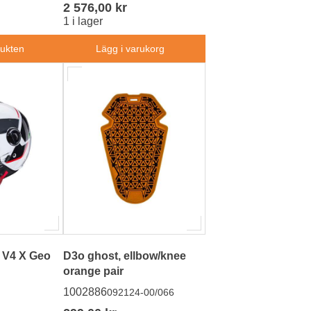
2 576,00 kr
1 i lager
dukten
Lägg i varukorg
 V4 X Geo
D3o ghost, ellbow/knee
orange pair
1002886
092124-00/066