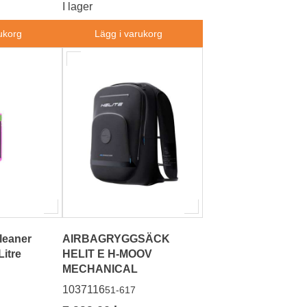
I lager
ukorg
Lägg i varukorg
leaner
AIRBAGRYGGSÄCK
Litre
HELIT E H-MOOV
MECHANICAL
1037116
51-617