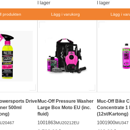
I lager
I lager
ll produkten
Lägg i varukorg
Lägg i var
owersports Drive
Muc-Off Pressure Washer
Muc-Off Bike C
aner 500ml
Large Box Moto EU (inc.
Concentrate 1 
tong)
fluid)
(12st/Kartong)
1001863
1001900
U20467
MU20212EU
MU347