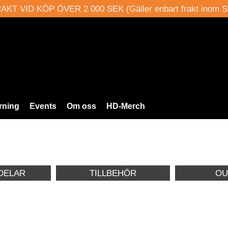
AKT VID KÖP ÖVER 2 000 SEK (Gäller enbart frakt inom S
rning
Events
Om oss
HD-Merch
DELAR
TILLBEHÖR
OU