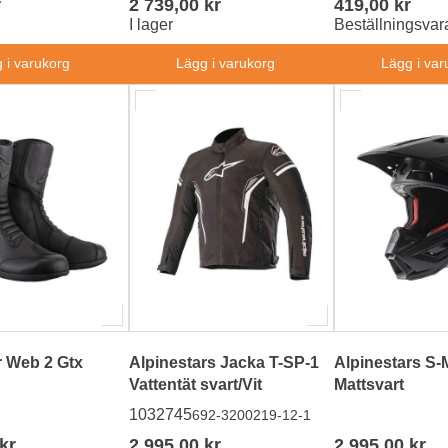
r
2 739,00 kr
419,00 kr
I lager
Beställningsvar
 i varukorg
Lägg i varukorg
Lägg i var
r Web 2 Gtx
Alpinestars Jacka T-SP-1
Alpinestars S-
Vattentät svart/Vit
Mattsvart
1032745
692-3200219-12-1
kr
2 995,00 kr
2 995,00 kr