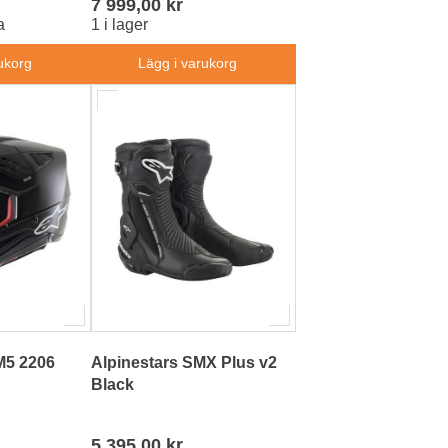
7 999,00 kr
a
1 i lager
ukorg
Lägg i varukorg
M5 2206
Alpinestars SMX Plus v2
Black
5 395,00 kr