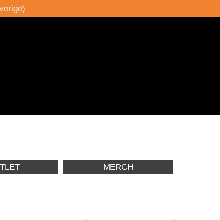
verige)
TLET
MERCH