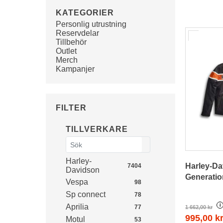
KATEGORIER
Personlig utrustning
Reservdelar
Tillbehör
Outlet
Merch
Kampanjer
FILTER
TILLVERKARE
Harley-
Harley-D
7404
Davidson
Generatio
Vespa
98
Sp connect
78
i
Aprilia
77
1 662,00 kr
995,00 k
Motul
53