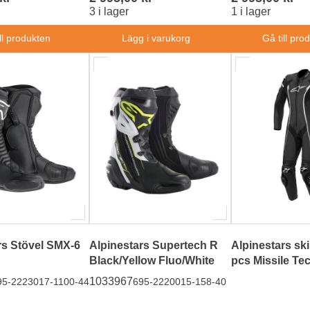
3 i lager
1 i lager
ll produkten
Lägg i varukorg
Gå till pro
rs Stövel SMX-6
Alpinestars Supertech R
Alpinestars ski
Black/Yellow Fluo/White
pcs Missile Te
1033967
95-2223017-1100-44
695-2220015-158-40