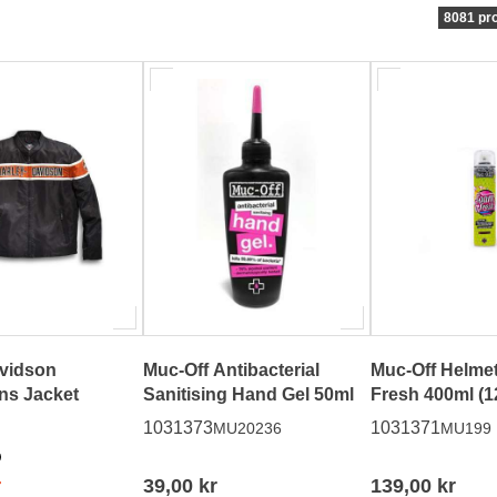
8081 pr
avidson
Muc-Off Antibacterial
Muc-Off Helme
ns Jacket
Sanitising Hand Gel 50ml
Fres
1031373
1031371
MU20236
MU199
r
39,00 kr
139,00 kr