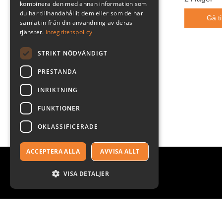
12
6
kombinera den med annan information som
du har tillhandahållit dem eller som de har
13
4
Gå ti
samlat in från din användning av deras
14
2
tjänster.
Integritetspolicy
28
1
30
1
STRIKT NÖDVÄNDIGT
32
2
PRESTANDA
36
5
38
8
INRIKTNING
40
7
FUNKTIONER
42
4
44
3
OKLASSIFICERADE
46
1
48
7
ACCEPTERA ALLA
AVVISA ALLT
50
7
VISA DETALJER
52
10
S52
1
54
9
56
9
KUNDSUPPORT