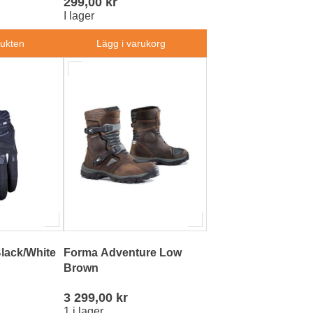
299,00 kr
I lager
dukten
Lägg i varukorg
lack/White
Forma Adventure Low
Brown
3 299,00 kr
1 i lager