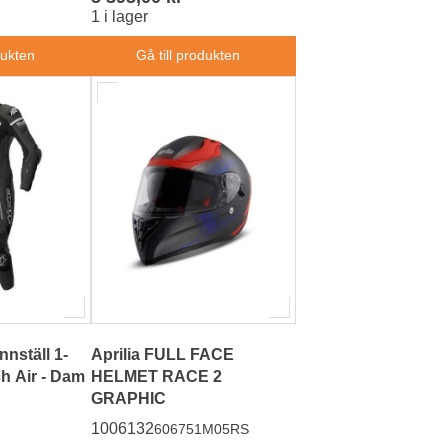
1 i lager
dukten
Gå till produkten
nnställ 1-
Aprilia FULL FACE
ch Air - Dam
HELMET RACE 2
GRAPHIC
1006132
606751M05RS