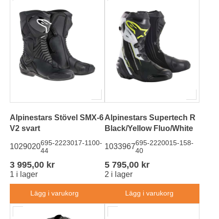
Alpinestars Stövel SMX-6
Alpinestars Supertech R
V2 svart
Black/Yellow Fluo/White
695-2223017-1100-
695-2220015-158-
1029020
1033967
44
40
3 995,00 kr
5 795,00 kr
1 i lager
2 i lager
Lägg i varukorg
Lägg i varukorg