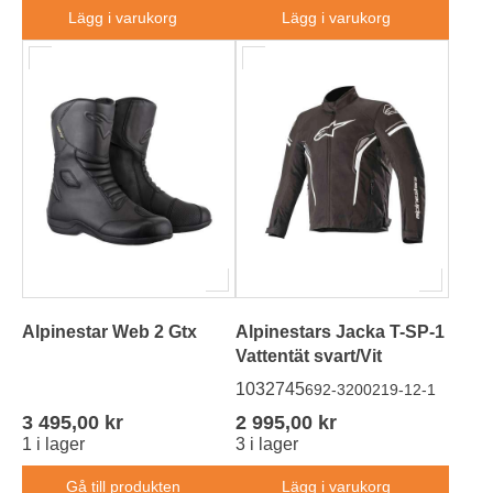
Lägg i varukorg
Lägg i varukorg
Alpinestar Web 2 Gtx
Alpinestars Jacka T-SP-1
Vattentät svart/Vit
1032745
692-3200219-12-1
3 495,00 kr
2 995,00 kr
1 i lager
3 i lager
Gå till produkten
Lägg i varukorg