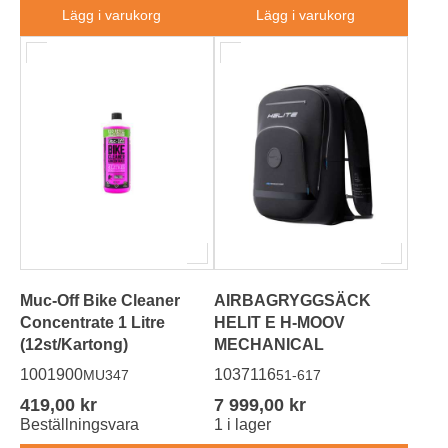
Lägg i varukorg
Lägg i varukorg
Muc-Off Bike Cleaner
AIRBAGRYGGSÄCK
Concentrate 1 Litre
HELIT E H-MOOV
(12st/Kartong)
MECHANICAL
1001900
1037116
MU347
51-617
419,00 kr
7 999,00 kr
Beställningsvara
1 i lager