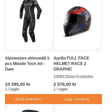
Alpinestars skinnställ 1-
Aprilia FULL FACE
pcs Missile Tech Air -
HELMET RACE 2
Dam
GRAPHIC
1006132
606751M05RS
10 395,00 kr
2 576,00 kr
1 i lager
1 i lager
Gå till produkten
Lägg i varukorg