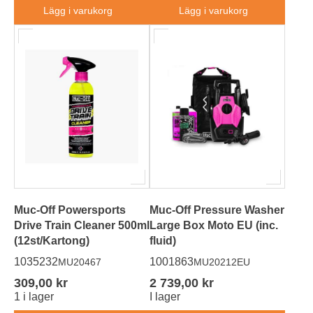
Lägg i varukorg
Lägg i varukorg
Muc-Off Powersports
Muc-Off Pressure Washer
Drive Train Cleaner 500ml
Large Box Moto EU (inc.
(12st/Kartong)
fluid)
1035232
1001863
MU20467
MU20212EU
309,00 kr
2 739,00 kr
1 i lager
I lager