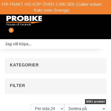
FRI FRAKT VID KÖP ÖVER 2 000 SEK (Gäller enbart
frakt inom Sverige)
0
Fordon
Verkstad
KATEGORIER
Webshop
Boka provkörning
FILTER
Events
8081 produkt
Om oss