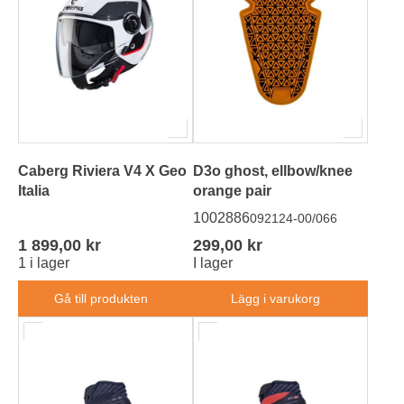
Caberg Riviera V4 X Geo
D3o ghost, ellbow/knee
Italia
orange pair
1002886
092124-00/066
1 899,00 kr
299,00 kr
1 i lager
I lager
Gå till produkten
Lägg i varukorg