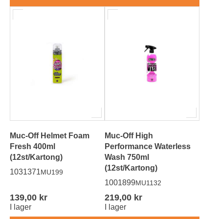
Muc-Off Helmet Foam
Muc-Off High
Fresh 400ml
Performance Waterless
(12st/Kartong)
Wash 750ml
(12st/Kartong)
1031371
MU199
1001899
MU1132
139,00 kr
219,00 kr
I lager
I lager