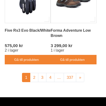
Five Rs3 Evo Black/White
Forma Adventure Low
Brown
575,00 kr
3 299,00 kr
2 i lager
1 i lager
Gå till produkten
Gå till produkten
1
2
3
4
...
337
»