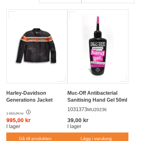
HD-Merch
Harley-Davidson
Muc-Off Antibacterial
Generations Jacket
Sanitising Hand Gel 50ml
1031373
MU20236
i
1 662,00 kr
995,00 kr
39,00 kr
I lager
I lager
Gå till produkten
Lägg i varukorg