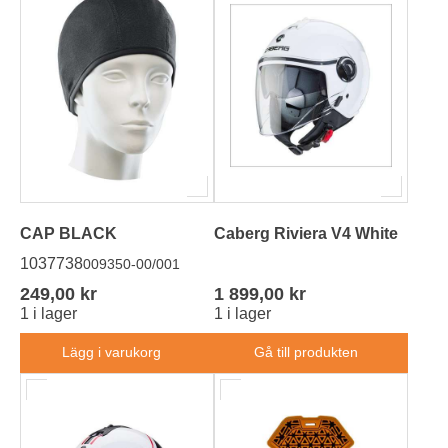
CAP BLACK
Caberg Riviera V4 White
1037738
009350-00/001
249,00 kr
1 899,00 kr
1 i lager
1 i lager
Lägg i varukorg
Gå till produkten