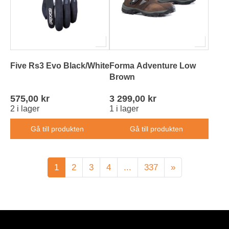
Five Rs3 Evo Black/White
Forma Adventure Low
Brown
575,00 kr
3 299,00 kr
2 i lager
1 i lager
Gå till produkten
Gå till produkten
1
2
3
4
...
337
»