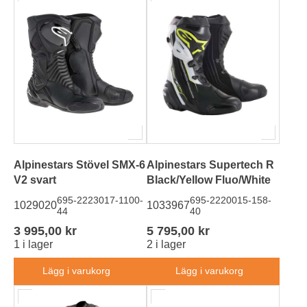
Alpinestars Stövel SMX-6
Alpinestars Supertech R
V2 svart
Black/Yellow Fluo/White
695-2223017-1100-
695-2220015-158-
1029020
1033967
44
40
3 995,00 kr
5 795,00 kr
1 i lager
2 i lager
Lägg i varukorg
Lägg i varukorg