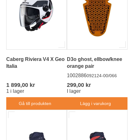
Caberg Riviera V4 X Geo
D3o ghost, ellbow/knee
Italia
orange pair
1002886
092124-00/066
1 899,00 kr
299,00 kr
1 i lager
I lager
Gå till produkten
Lägg i varukorg