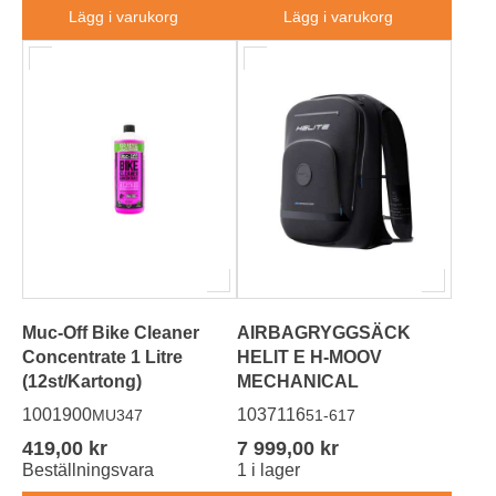
Lägg i varukorg
Lägg i varukorg
Muc-Off Bike Cleaner
AIRBAGRYGGSÄCK
Concentrate 1 Litre
HELIT E H-MOOV
(12st/Kartong)
MECHANICAL
1001900
1037116
MU347
51-617
419,00 kr
7 999,00 kr
Beställningsvara
1 i lager