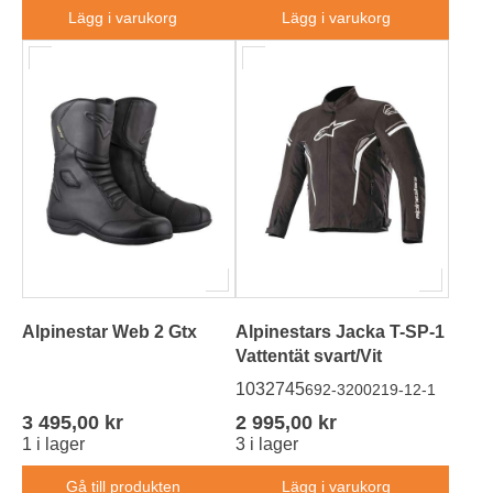
Lägg i varukorg
Lägg i varukorg
Alpinestar Web 2 Gtx
Alpinestars Jacka T-SP-1
Vattentät svart/Vit
1032745
692-3200219-12-1
3 495,00 kr
2 995,00 kr
1 i lager
3 i lager
Gå till produkten
Lägg i varukorg