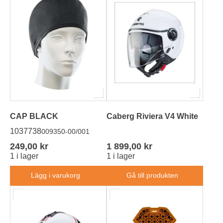
CAP BLACK
Caberg Riviera V4 White
1037738
009350-00/001
249,00 kr
1 899,00 kr
1 i lager
1 i lager
Lägg i varukorg
Gå till produkten