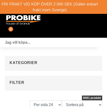
FRI FRAKT VID KÖP ÖVER 2 000 SEK (Gäller enbart
frakt inom Sverige)
0
Fordon
Verkstad
KATEGORIER
Webshop
Boka provkörning
FILTER
Events
8081 produkt
Om oss