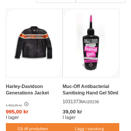
HD-Merch
Harley-Davidson
Muc-Off Antibacterial
Generations Jacket
Sanitising Hand Gel 50ml
1031373
MU20236
i
1 662,00 kr
995,00 kr
39,00 kr
I lager
I lager
Gå till produkten
Lägg i varukorg