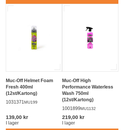
Muc-Off Helmet Foam
Muc-Off High
Fresh 400ml
Performance Waterless
(12st/Kartong)
Wash 750ml
(12st/Kartong)
1031371
MU199
1001899
MU1132
139,00 kr
219,00 kr
I lager
I lager