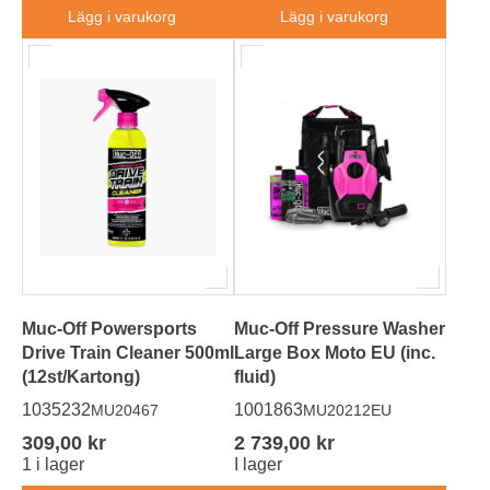
Lägg i varukorg
Lägg i varukorg
Muc-Off Powersports
Muc-Off Pressure Washer
Drive Train Cleaner 500ml
Large Box Moto EU (inc.
(12st/Kartong)
fluid)
1035232
1001863
MU20467
MU20212EU
309,00 kr
2 739,00 kr
1 i lager
I lager