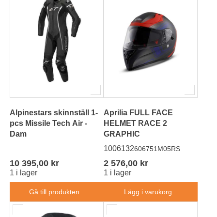
Alpinestars skinnställ 1-
Aprilia FULL FACE
pcs Missile Tech Air -
HELMET RACE 2
Dam
GRAPHIC
1006132
606751M05RS
10 395,00 kr
2 576,00 kr
1 i lager
1 i lager
Gå till produkten
Lägg i varukorg